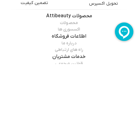
تضمین کیفیت
تحویل اکسپرس
محصولات
Attibeauty
محصولات
اکسسوری ها
اطلاعات فروشگاه
درباره ما
راه های ارتباطی
خدمات مشتریان
قوانین مرجوعی
راهنمای خرید
درباره فروشگاه
Attibeauty
سایت عطی بیوتی از سال ۱۴۰۳ اقدام به فروش اینترنتی محصولات آرایشی و
مطالعه بیشتر
بهداشتی و مراقبت شخصی با قیمت مناسب و شرایط پرداخت آسان جهت
ارسال به سرار ایران را ایجاد کرده است.
و با فراهم کردن اکثر برندها که پیام اصالت وزیبایی را در مصرف کننده گان خود
بوجودمی آورد. و این اطمینان را می دهد که قیمت و تاریخ انقضا به هیچ وجه