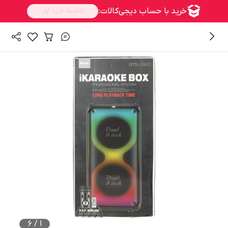
/
همه محصولات
اکسسوری ها
6
/
1