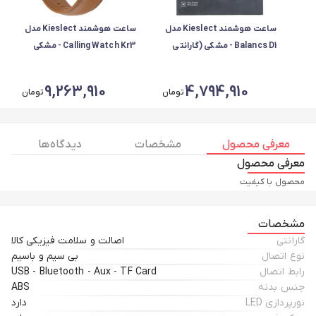
ساعت هوشمند Kieslect مدل
ساعت هوشمند Kieslect مدل
Balancs D1 - مشکی (گارانتی
Calling Watch Kr3 - مشکی
شش ماهه شرکتی)
(گارانتی 18 ماهه شرکتی)
9,263,910
4,794,910
تومان
تومان
معرفی محصول
مشخصات
دیدگاه ها
معرفی محصول
محصول با کیفیت
مشخصات
گارانتی
اصالت و سلامت فیزیکی کالا
نوع اتصال
بی سیم و باسیم
رابط اتصال
USB - Bluetooth - Aux - TF Card
جنس بدنه
ABS
نورپردازی LED
دارد