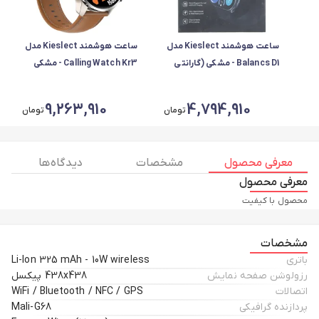
ساعت هوشمند Kieslect مدل
ساعت هوشمند Kieslect مدل
Balancs D1 - مشکی (گارانتی
Calling Watch Kr3 - مشکی
شش ماهه شرکتی)
(گارانتی 18 ماهه شرکتی)
9,263,910
4,794,910
تومان
تومان
معرفی محصول
مشخصات
دیدگاه ها
معرفی محصول
محصول با کیفیت
مشخصات
باتری
Li-Ion 325 mAh - 10W wireless
رزولوشن صفحه نمایش
438x438 پیکسل
اتصالات
WiFi / Bluetooth / NFC / GPS
پردازنده گرافیکی
Mali-G68