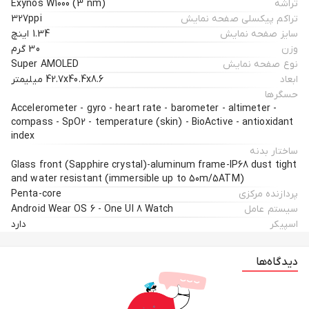
تراشه
Exynos W1000 (3 nm)
تراکم پیکسلی صفحه نمایش
327ppi
سایز صفحه نمایش
1.34 اینچ
وزن
30 گرم
نوع صفحه نمایش
Super AMOLED
ابعاد
42.7x40.4x8.6 میلیمتر
حسگرها
Accelerometer - gyro - heart rate - barometer - altimeter -
compass - SpO2 - temperature (skin) - BioActive - antioxidant
index
ساختار بدنه
Glass front (Sapphire crystal)-aluminum frame-IP68 dust tight
and water resistant (immersible up to 50m/5ATM)
پردازنده مرکزی
Penta-core
سیستم عامل
Android Wear OS 6 - One UI 8 Watch
اسپیکر
دارد
دیدگاه‌ها