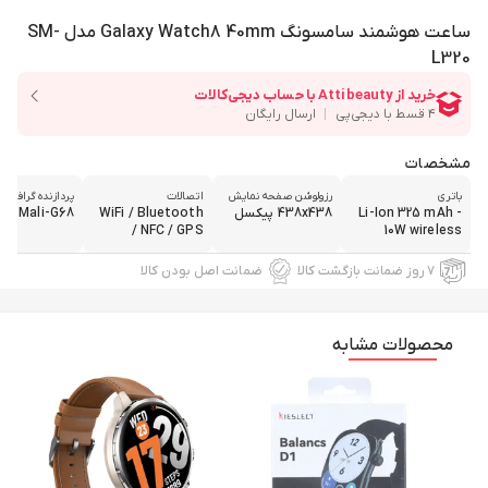
ساعت هوشمند سامسونگ Galaxy Watch8 40mm مدل SM-
L320
مشخصات
باتری
رزولوشن صفحه نمایش
اتصالات
پردازنده گرافیکی
Li-Ion 325 mAh -
438x438 پیکسل
WiFi / Bluetooth
Mali-G68
/ NFC / GPS
10W wireless
۷ روز ضمانت بازگشت کالا
ضمانت اصل بودن کالا
محصولات مشابه