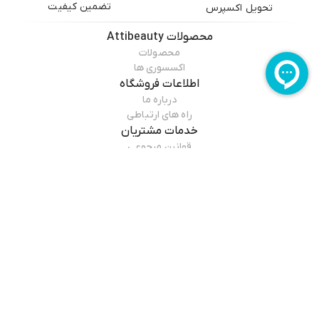
تضمین کیفیت
تحویل اکسپرس
محصولات
Attibeauty
محصولات
اکسسوری ها
اطلاعات فروشگاه
درباره ما
راه های ارتباطی
خدمات مشتریان
قوانین مرجوعی
راهنمای خرید
درباره فروشگاه
Attibeauty
سایت عطی بیوتی از سال ۱۴۰۳ اقدام به فروش اینترنتی محصولات آرایشی و
مطالعه بیشتر
بهداشتی و مراقبت شخصی با قیمت مناسب و شرایط پرداخت آسان جهت
ارسال به سرار ایران را ایجاد کرده است.
و با فراهم کردن اکثر برندها که پیام اصالت وزیبایی را در مصرف کننده گان خود
بوجودمی آورد. و این اطمینان را می دهد که قیمت و تاریخ انقضا به هیچ وجه