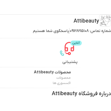
Attibeauty
شماره تماس:
09128215108
پاسخگوی شما هستیم
پشتیبانی
محصولات
Attibeauty
محصولات
اکسسوری ها
درباره فروشگاه
Attibeauty