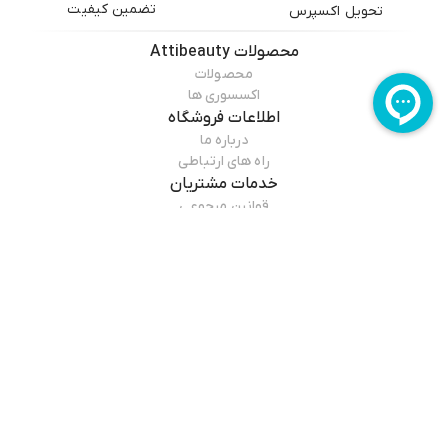
تضمین کیفیت
تحویل اکسپرس
محصولات
Attibeauty
محصولات
اکسسوری ها
اطلاعات فروشگاه
درباره ما
راه های ارتباطی
خدمات مشتریان
قوانین مرجوعی
راهنمای خرید
درباره فروشگاه
Attibeauty
سایت عطی بیوتی از سال ۱۴۰۳ اقدام به فروش اینترنتی محصولات آرایشی و
مطالعه بیشتر
بهداشتی و مراقبت شخصی با قیمت مناسب و شرایط پرداخت آسان جهت
ارسال به سرار ایران را ایجاد کرده است.
و با فراهم کردن اکثر برندها که پیام اصالت وزیبایی را در مصرف کننده گان خود
بوجودمی آورد. و این اطمینان را می دهد که قیمت و تاریخ انقضا به هیچ وجه