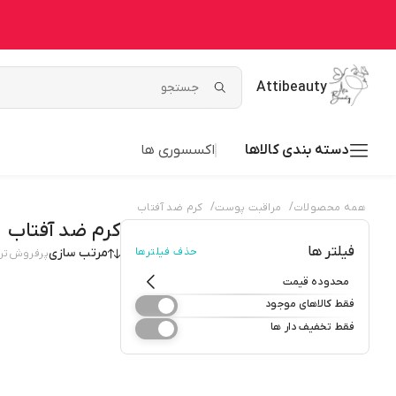
Attibeauty
دسته بندی کالاها
اکسسوری ها
/
/
همه محصولات
مراقبت پوست
کرم ضد آفتاب
کرم ضد آفتاب
فیلتر ها
حذف فیلترها
مرتب سازی
پرفروش‌تر
محدوده قیمت
فقط کالاهای موجود
فقط تخفیف دار ها