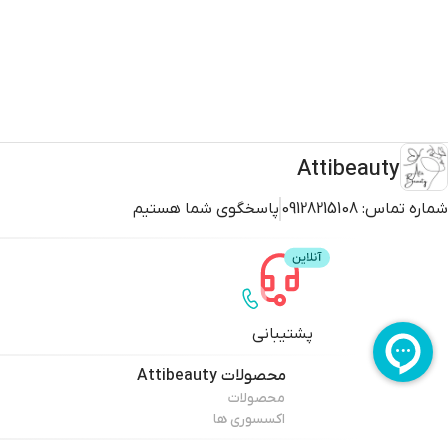
Attibeauty
شماره تماس:
09128215108
پاسخگوی شما هستیم
پشتیبانی
محصولات
Attibeauty
محصولات
اکسسوری ها