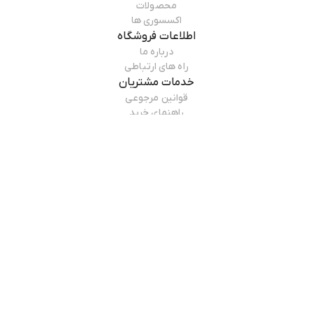
محصولات
اکسسوری ها
اطلاعات فروشگاه
درباره ما
راه های ارتباطی
خدمات مشتریان
قوانین مرجوعی
راهنمای خرید
درباره فروشگاه
Attibeauty
سایت عطی بیوتی از سال ۱۴۰۳ اقدام به فروش اینترنتی محصولات آرایشی و
مطالعه بیشتر
بهداشتی و مراقبت شخصی با قیمت مناسب و شرایط پرداخت آسان جهت
ارسال به سرار ایران را ایجاد کرده است.
و با فراهم کردن اکثر برندها که پیام اصالت وزیبایی را در مصرف کننده گان خود
بوجودمی آورد. و این اطمینان را می دهد که قیمت و تاریخ انقضا به هیچ وجه
نادیده گرفته نمی شود و به مشترایان خود کمک می کند که محصول
خریداری شده را در سریع ترین زمان ممکن دریافت کنند .
مزیت اصلی خرید محصولات انلاین از سایت عطی بیوتی این امکان را برای