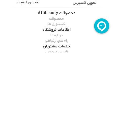
تضمین کیفیت
تحویل اکسپرس
محصولات
Attibeauty
محصولات
اکسسوری ها
اطلاعات فروشگاه
درباره ما
راه های ارتباطی
خدمات مشتریان
قوانین مرجوعی
راهنمای خرید
درباره فروشگاه
Attibeauty
سایت عطی بیوتی از سال ۱۴۰۳ اقدام به فروش اینترنتی محصولات آرایشی و
مطالعه بیشتر
بهداشتی و مراقبت شخصی با قیمت مناسب و شرایط پرداخت آسان جهت
ارسال به سرار ایران را ایجاد کرده است.
و با فراهم کردن اکثر برندها که پیام اصالت وزیبایی را در مصرف کننده گان خود
بوجودمی آورد. و این اطمینان را می دهد که قیمت و تاریخ انقضا به هیچ وجه